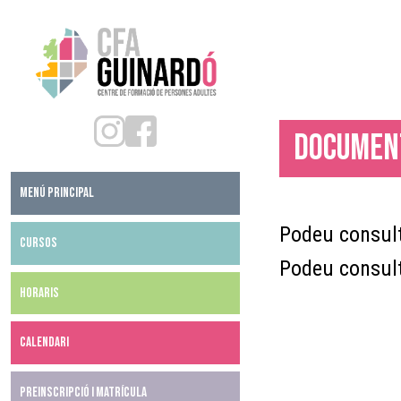
Documen
MENÚ PRINCIPAL
Podeu consult
CURSOS
Podeu consult
HORARIS
CALENDARI
PREINSCRIPCIÓ I MATRÍCULA